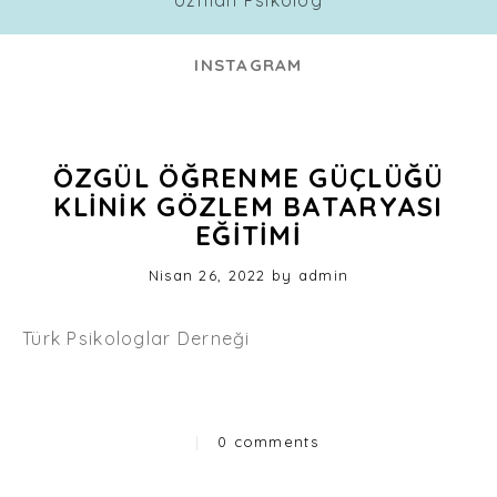
INSTAGRAM
ÖZGÜL ÖĞRENME GÜÇLÜĞÜ
KLINIK GÖZLEM BATARYASI
EĞITIMI
Posted
Nisan 26, 2022
by
admin
on
Türk Psikologlar Derneği
|
0 comments
Categories